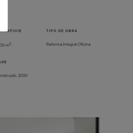
UPERFICIE
TIPO DE OBRA
2
Reforma Integral Oficina
200 m
ASE
nstruido, 2020