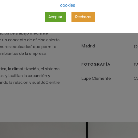
cookies
Aceptar
Rechazar
LOCALIZACIÓN
S
acios de trabajo mediante
r un concepto de oficina abierta
Madrid
‘muros equipados’ que permite
1
cambiantes de la empresa.
FOTOGRAFÍA
F
a, la climatitización, el sistema
, y facilitan la expansión y
Lupe Clemente
Co
ando la relación visual 360 entre