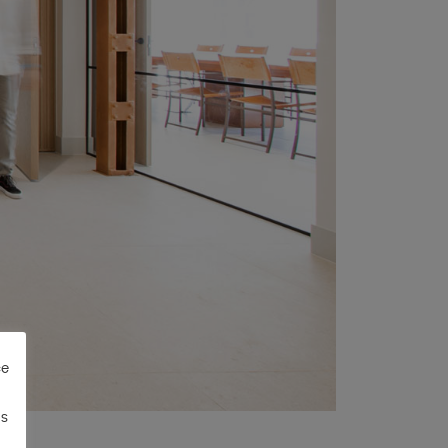
ce
as